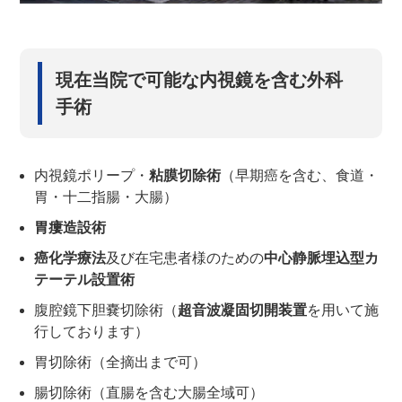
現在当院で可能な内視鏡を含む外科
手術
内視鏡ポリープ・
粘膜切除術
（早期癌を含む、食道・
胃・十二指腸・大腸）
胃瘻造設術
癌化学療法
及び在宅患者様のための
中心静脈埋込型カ
テーテル設置術
腹腔鏡下胆嚢切除術（
超音波凝固切開装置
を用いて施
行しております）
胃切除術（全摘出まで可）
腸切除術（直腸を含む大腸全域可）