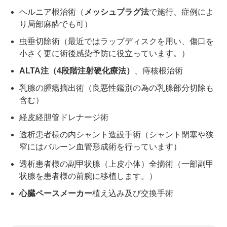
ヘルニア根治術（
メッシュプラグ法
で施行、症例によ
り局部麻酔でも可）
虫垂切除術（最近ではラップディスクを用い、傷口を
小さく更に術後感染予防に役立っています。）
ALTA注（4段階注射硬化療法）
、痔核根治術
乳腺の腫瘍摘出術（良悪性鑑別の為の乳腺部分切除も
含む）
経皮経胆管ドレナージ術
透析患者様の内シャント造設手術（シャント閉塞や狭
窄にはバルーン血管形成術を行っています）
透析患者様の副甲状腺（上皮小体）全摘術（一部副甲
状腺を患者様の前腕に移植します。）
心臓ペースメーカー
植え込み及び交換手術