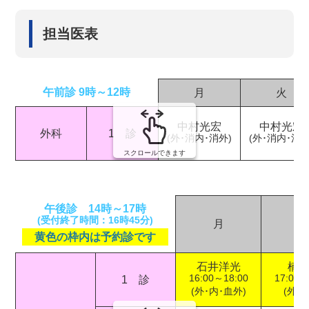
担当医表
午前診 9時～12時
月
火
中村光宏
中村光宏
外科
1 診
(外･消内･消外)
(外･消内･消外
スクロールできます
午後診 14時～17時
(受付終了時間：16時45分)
月
黄色の枠内は予約診です
石井洋光
楠
16:00～18:00
17:00～
1 診
(外･内･血外)
(外･